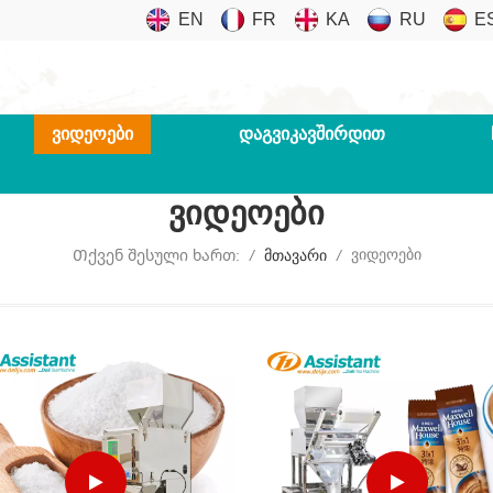
EN
FR
KA
RU
E
ᲕᲘᲓᲔᲝᲔᲑᲘ
ᲓᲐᲒᲕᲘᲙᲐᲕᲨᲘᲠᲓᲘᲗ
Ვიდეოები
Ვიდეოები
Თქვენ Შესული Ხართ:
/
Მთავარი
/