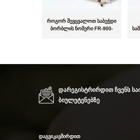
როგორ შევცვალოთ საბეჭდი
ბორბლის ნომერი FR-900-
სამ
ისთვის?
დ
Დარეგისტრირდით Ჩვენს Ს
Ბიულეტენებზე
ᲓᲐᲒᲕᲘᲙᲐᲕᲨᲘᲠᲓᲘᲗ