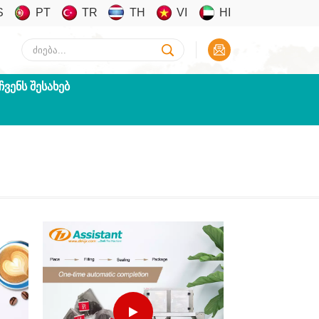
S
PT
TR
TH
VI
HI
ᲩᲕᲔᲜᲡ ᲨᲔᲡᲐᲮᲔᲑ