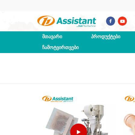
ᲛᲗᲐᲕᲐᲠᲘ
ᲞᲠᲝᲓᲣᲥᲢᲔᲑᲘ
ᲩᲐᲛᲝᲢᲕᲘᲠᲗᲕᲔᲑᲘ