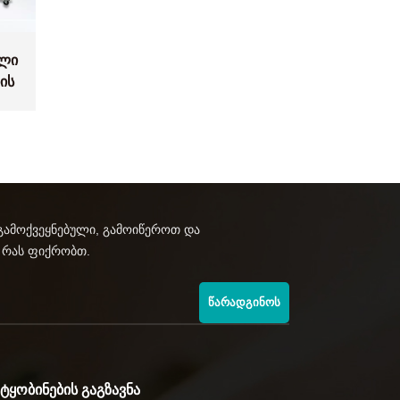
ელი
ის
ანა
გამოქვეყნებული, გამოიწეროთ და
 რას ფიქრობთ.
ᲬᲐᲠᲐᲓᲒᲘᲜᲝᲡ
ᲔᲢᲧᲝᲑᲘᲜᲔᲑᲘᲡ ᲒᲐᲒᲖᲐᲕᲜᲐ