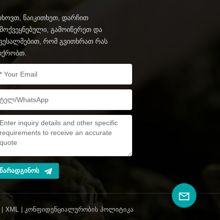
ხოვთ, წაიკითხეთ, დარჩით
მოქვეყნებული, გამოიწერეთ და
ვესალმებით, რომ გვითხრათ რას
იქრობთ.
ᲬᲐᲠᲐᲓᲒᲘᲜᲝᲡ
|
XML
|
ᲙᲝᲜᲤᲘᲓᲔᲜᲪᲘᲐᲚᲣᲠᲝᲑᲘᲡ ᲞᲝᲚᲘᲢᲘᲙᲐ