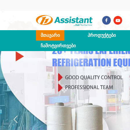
ᲛᲗᲐᲕᲐᲠᲘ
ᲞᲠᲝᲓᲣᲥᲢᲔᲑᲘ
ᲩᲐᲛᲝᲢᲕᲘᲠᲗᲕᲔᲑᲘ