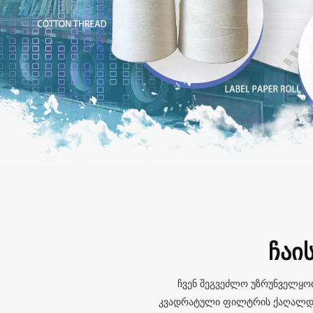
ᲩᲐᲘ
ჩვენ შეგვეძლო უზრუნველყოთ
კვადრატული ფილტრის ქაღალდის ჩ