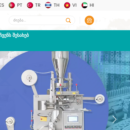
ES
PT
TR
TH
VI
HI
ᲩᲕᲔᲜᲡ ᲨᲔᲡᲐᲮᲔᲑ