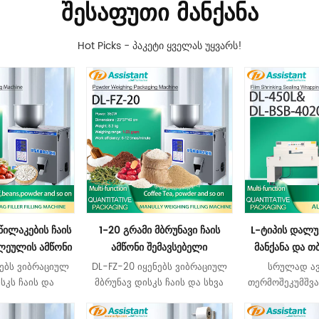
ᲨᲔᲡᲐᲤᲣᲗᲘ ᲛᲐᲜᲥᲐᲜᲐ
Hot Picks - პაკეტი ყველას უყვარს!
წილაკების ჩაის
1-20 გრამი მბრუნავი ჩაის
L-ტიპის დალუ
ლეულის ამწონი
ამწონი შემავსებელი
მანქანა და თ
მანქანა DL-FZ-
გრანულების ამწონი აპარატით
გვირაბის შეს
ნებს ვიბრაციულ
DL-FZ-20 იყენებს ვიბრაციულ
სრულად ა
50
DL-FZ-20
DL-450L&D
სკს ჩაის და
მბრუნავ დისკს ჩაის და სხვა
თერმოშეკუმშვ
ა მასალების
მასალების ჩანთებში და
და ჭრის მანქ
და ჩანთებში
პაკეტებში შესავსებად და
გამოყენე