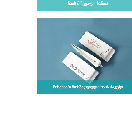
ᲩᲐᲘᲡ ᲛᲠᲒᲕᲐᲚᲘ ᲩᲐᲜᲗᲐ
ᲬᲘᲜᲐᲡᲬᲐᲠ ᲛᲝᲛᲖᲐᲓᲔᲑᲣᲚᲘ ᲩᲐᲘᲡ ᲞᲐᲙᲔᲢᲘ