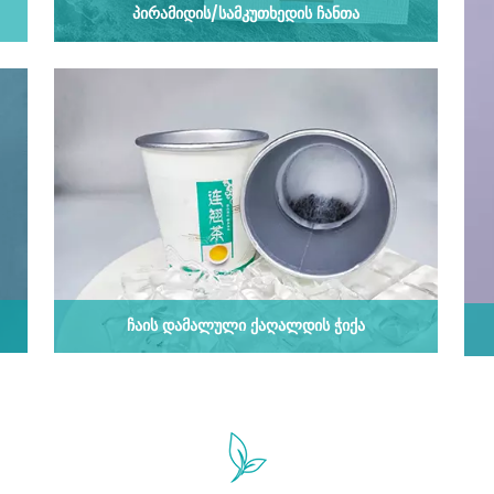
ᲞᲘᲠᲐᲛᲘᲓᲘᲡ/ᲡᲐᲛᲙᲣᲗᲮᲔᲓᲘᲡ ᲩᲐᲜᲗᲐ
ᲩᲐᲘᲡ ᲓᲐᲛᲐᲚᲣᲚᲘ ᲥᲐᲦᲐᲚᲓᲘᲡ ᲭᲘᲥᲐ