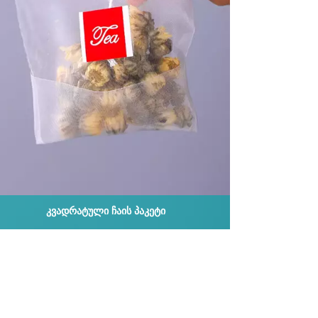
ᲙᲕᲐᲓᲠᲐᲢᲣᲚᲘ ᲩᲐᲘᲡ ᲞᲐᲙᲔᲢᲘ