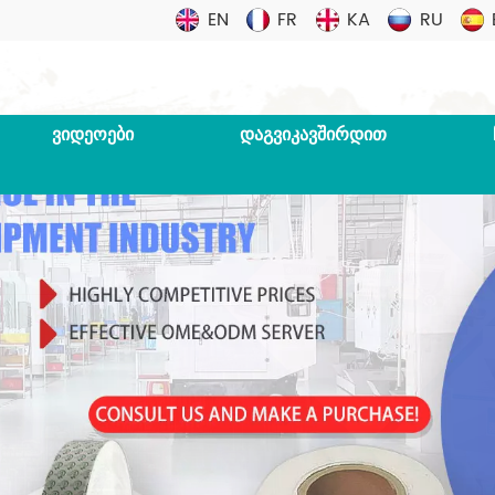
EN
FR
KA
RU
ᲕᲘᲓᲔᲝᲔᲑᲘ
ᲓᲐᲒᲕᲘᲙᲐᲕᲨᲘᲠᲓᲘᲗ