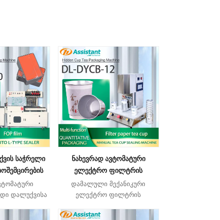
ქვის საჭრელი
ნახევრად ავტომატური
ბოშემცირების
ელექტრო ფილტრის
აფუთი მანქანა
ქაღალდის დამალული ჭიქის
ვტომატური
დამალული მექანიკური
L-BSB-4020
მანქანა ჩაისთვის DL-DYCB-12
ადი დალუქვისა
ელექტრო ფილტრის
ანა შეიძლება
ქაღალდის ჩაის ჭიქის მანქანა,
ბულ იქნას
როგორც ნახევრად ავტომატური