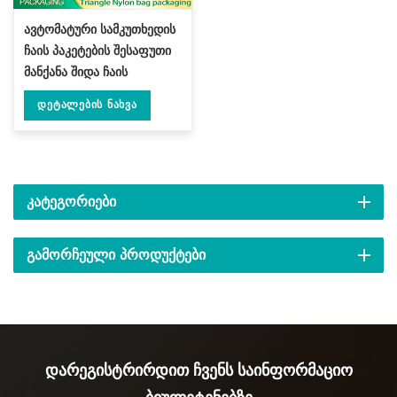
ავტომატური სამკუთხედის
ჩაის პაკეტების შესაფუთი
მანქანა შიდა ჩაის
პაკეტისთვის DL-SJB-4C
Დეტალების Ნახვა
ᲙᲐᲢᲔᲒᲝᲠᲘᲔᲑᲘ
ᲒᲐᲛᲝᲠᲩᲔᲣᲚᲘ ᲞᲠᲝᲓᲣᲥᲢᲔᲑᲘ
Დარეგისტრირდით Ჩვენს Საინფორმაციო