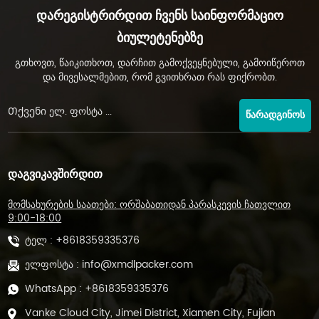
მაგალითად, ავტომატური ჩაის პაკეტების შესაფუთი მანქანები
Დარეგისტრირდით Ჩვენს Საინფორმაციო
ეფექტურია და შეუძლია დიდი მოცულობის გატარება. ფხვიერი
Ბიულეტენებზე
ფოთლის ჩაის შესაფუთ მანქანებს შეუძლიათ მეტი მოქნილობა
შესთავაზონ შეფუთვის ზომისა და სტილის
გთხოვთ, წაიკითხოთ, დარჩით გამოქვეყნებული, გამოიწეროთ
თვალსაზრისით. დასასრულს, ჩაის შესაფუთი ტექნიკის არჩევა
და მივესალმებით, რომ გვითხრათ რას ფიქრობთ.
მოითხოვს წარმოების მასშტაბის, შეფუთვის ტიპებისა და
ბიუჯეტის ფრთხილად გათვალისწინებას. ამ ფაქტორების
ᲬᲐᲠᲐᲓᲒᲘᲜᲝᲡ
გათვალისწინებით, შეგიძლიათ მიიღოთ გონივრული
გადაწყვეტილება, რომელიც დააკმაყოფილებს თქვენს
სპეციფიკურ საჭიროებებს და დაგეხმარებათ ჩაის ბიზნესის
ᲓᲐᲒᲕᲘᲙᲐᲕᲨᲘᲠᲓᲘᲗ
განვითარებაში.
მომსახურების საათები: ორშაბათიდან პარასკევის ჩათვლით
9:00-18:00
ტელ :
+8618359335376
ელფოსტა :
info@xmdlpacker.com
WhatsApp :
+8618359335376
Vanke Cloud City, Jimei District, Xiamen City, Fujian