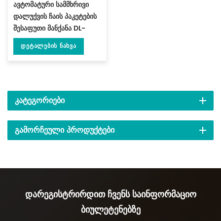
ავტომატური სამმხრივი
დალუქვის ჩაის პაკეტების
შესაფუთი მანქანა DL-
LSDP ფილტრით
Დეტალების Ნახვა
ᲙᲐᲢᲔᲒᲝᲠᲘᲔᲑᲘ
ᲒᲐᲛᲝᲠᲩᲔᲣᲚᲘ ᲞᲠᲝᲓᲣᲥᲢᲔᲑᲘ
Დარეგისტრირდით Ჩვენს Საინფორმაციო
Ბიულეტენებზე