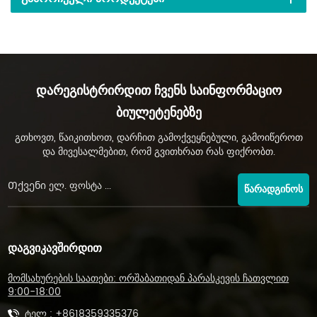
Დარეგისტრირდით Ჩვენს Საინფორმაციო
Ბიულეტენებზე
გთხოვთ, წაიკითხოთ, დარჩით გამოქვეყნებული, გამოიწეროთ
და მივესალმებით, რომ გვითხრათ რას ფიქრობთ.
ᲬᲐᲠᲐᲓᲒᲘᲜᲝᲡ
ᲓᲐᲒᲕᲘᲙᲐᲕᲨᲘᲠᲓᲘᲗ
მომსახურების საათები: ორშაბათიდან პარასკევის ჩათვლით
9:00-18:00
ტელ :
+8618359335376