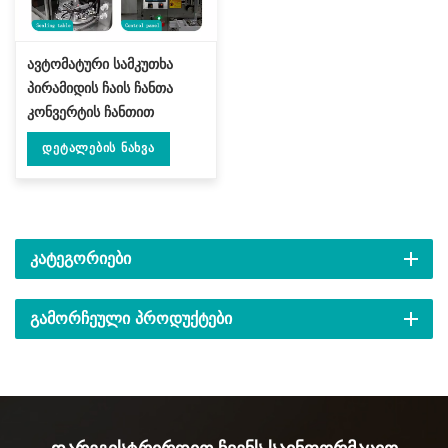
ავტომატური სამკუთხა
პირამიდის ჩაის ჩანთა
კონვერტის ჩანთით
შესაფუთი მანქანით DL-
Დეტალების Ნახვა
SJB-4CW
ᲙᲐᲢᲔᲒᲝᲠᲘᲔᲑᲘ
ᲒᲐᲛᲝᲠᲩᲔᲣᲚᲘ ᲞᲠᲝᲓᲣᲥᲢᲔᲑᲘ