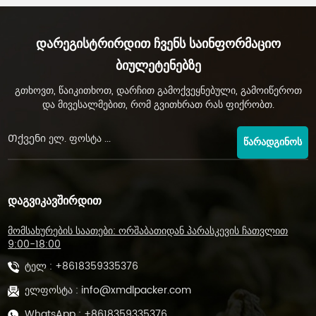
SJB-4CW
GDS-SJB
Დარეგისტრირდით Ჩვენს Საინფორმაციო
Ბიულეტენებზე
გთხოვთ, წაიკითხოთ, დარჩით გამოქვეყნებული, გამოიწეროთ
და მივესალმებით, რომ გვითხრათ რას ფიქრობთ.
ᲬᲐᲠᲐᲓᲒᲘᲜᲝᲡ
ᲓᲐᲒᲕᲘᲙᲐᲕᲨᲘᲠᲓᲘᲗ
მომსახურების საათები: ორშაბათიდან პარასკევის ჩათვლით
9:00-18:00
ტელ :
+8618359335376
ელფოსტა :
info@xmdlpacker.com
WhatsApp :
+8618359335376