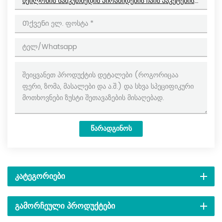
Ნეილონის Სამკუთხედის Პირამიდების Ჩაის Პაკეტების Შესაფუთი Მანქანა Გარე Ჩანთით DL-GDS-SJB
Წარადგინოს
ᲙᲐᲢᲔᲒᲝᲠᲘᲔᲑᲘ
ᲒᲐᲛᲝᲠᲩᲔᲣᲚᲘ ᲞᲠᲝᲓᲣᲥᲢᲔᲑᲘ