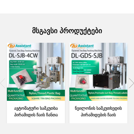
ᲛᲡᲒᲐᲕᲡᲘ ᲞᲠᲝᲓᲣᲥᲢᲔᲑᲘ
ავტომატური სამკუთხა
ნეილონის სამკუთხედის
პირამიდის ჩაის ჩანთა
პირამიდების ჩაის
კონვერტის ჩანთით
პაკეტების შესაფუთი
შესაფუთი მანქანით DL-
მანქანა გარე ჩანთით DL-