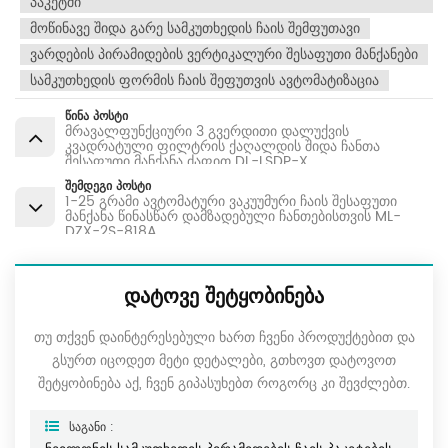
Პაკეტში
Მოწინავე Შიდა Გარე Სამკუთხედის Ჩაის Შემფუთავი
Ვარდების Პირამიდების Ვერტიკალური Შესაფუთი Მანქანები
Სამკუთხედის Ფორმის Ჩაის Შეფუთვის Ავტომატიზაცია
Წინა Პოსტი
მრავალფუნქციური 3 გვერდითი დალუქვის
კვადრატული ფილტრის ქაღალდის შიდა ჩანთა
შესაფუთი მანქანა ძაფით DL-LSDP-X
Შემდეგი Პოსტი
1-25 გრამი ავტომატური ვაკუუმური ჩაის შესაფუთი
მანქანა წინასწარ დამზადებული ჩანთებისთვის ML-
DZX-2S-818A
ᲓᲐᲢᲝᲕᲔ ᲨᲔᲢᲧᲝᲑᲘᲜᲔᲑᲐ
თუ თქვენ დაინტერესებული ხართ ჩვენი პროდუქტებით და
გსურთ იცოდეთ მეტი დეტალები, გთხოვთ დატოვოთ
შეტყობინება აქ, ჩვენ გიპასუხებთ როგორც კი შევძლებთ.
Საგანი :