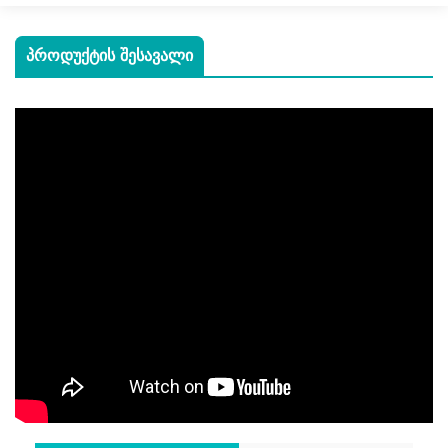
ᲞᲠᲝᲓᲣᲥᲢᲘᲡ ᲨᲔᲡᲐᲕᲐᲚᲘ