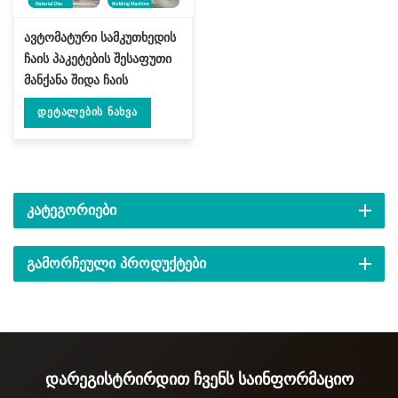
ავტომატური სამკუთხედის
ჩაის პაკეტების შესაფუთი
მანქანა შიდა ჩაის
პაკეტისთვის DL-SJB-4C
Დეტალების Ნახვა
ᲙᲐᲢᲔᲒᲝᲠᲘᲔᲑᲘ
ᲒᲐᲛᲝᲠᲩᲔᲣᲚᲘ ᲞᲠᲝᲓᲣᲥᲢᲔᲑᲘ
Დარეგისტრირდით Ჩვენს Საინფორმაციო