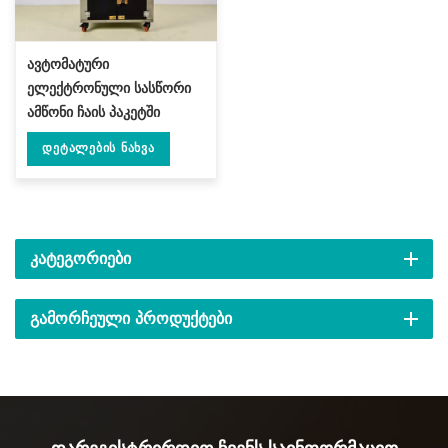
ავტომატური
ელექტრონული სასწორი
ამწონი ჩაის პაკეტში
პატარა ჩანთა ვაკუუმური
Დეტალების Ნახვა
შესაფუთი მანქანა DL-
DZKZX-2S-A
ᲙᲐᲢᲔᲒᲝᲠᲘᲔᲑᲘ
ᲒᲐᲛᲝᲠᲩᲔᲣᲚᲘ ᲞᲠᲝᲓᲣᲥᲢᲔᲑᲘ