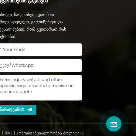
ᲔᲢᲧᲝᲑᲘᲜᲔᲑᲘᲡ ᲒᲐᲒᲖᲐᲕᲜᲐ
ხოვთ, წაიკითხეთ, დარჩით
მოქვეყნებული, გამოიწერეთ და
ვესალმებით, რომ გვითხრათ რას
იქრობთ.
ᲬᲐᲠᲐᲓᲒᲘᲜᲝᲡ
Ა
|
XML
|
ᲙᲝᲜᲤᲘᲓᲔᲜᲪᲘᲐᲚᲣᲠᲝᲑᲘᲡ ᲞᲝᲚᲘᲢᲘᲙᲐ