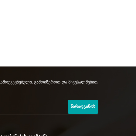
გამოქვეყნებული, გამოიწეროთ და მივესალმებით,
ᲬᲐᲠᲐᲓᲒᲘᲜᲝᲡ