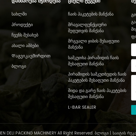
ᲓᲐᲮᲛᲐᲠᲔᲑᲐ ᲛᲭᲘᲠᲓᲔᲑᲐ
ᲪᲮᲔᲚᲘ ᲢᲔᲒᲔᲑᲘ
Შ
Სახლში
Ჩაის Პაკეტების Მანქანა
გთ
გა
Პროდუქტი
Მრავალფუნქციური
მი
Შეფუთვის Მანქანა
Ჩვენს Შესახებ
ფ
Მრგვალი Ჯიბის Შესაფუთი
Ახალი Ამბები
Მანქანა
Დაგვიკავშირდით
Სამკუთხა Პირამიდის Ჩაის
Შესაფუთი Მანქანა
Ბლოგი
Პირამიდის Სამკუთხედის Ჩაის
Პაკეტების Შესაფუთი Მანქანა
Შიდა Და Გარე Ჩაის Პაკეტების
Შესაფუთი Მანქანა
L-BAR SEALER
N DELI PACKING MACHINERY All Right Reserved.
ᲑᲚᲝᲒᲘ
|
ᲡᲐᲘᲢᲘᲡ ᲠᲣᲙ