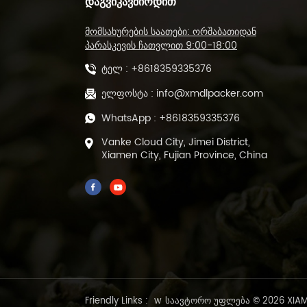
ᲓᲐᲒᲕᲘᲙᲐᲕᲨᲘᲠᲓᲘᲗ
L-ტიპის დალუქვის
მომსახურების საათები: ორშაბათიდან
საჭრელი მანქანა და
თბოშემცირების
პარასკევის ჩათვლით 9:00-18:00
გვირაბის შესაფუთი
ტელ :
+8618359335376
მანქანა DL-450L&DL-
BSB-4020
ავტომატური POF
ელფოსტა :
info@xmdlpacker.com
ფირის სითბოს ჭრის
WhatsApp :
+8618359335376
და დალუქვის მანქანა
DL-450L
Vanke Cloud City, Jimei District,
Xiamen City, Fujian Province, China
500 გრამი წინასწარ
მომზადებული მწვანე
ფხვიერი ფოთლის
ჩაის შემავსებელი
ბეჭდის შესაფუთი
მანქანა DL-DBZ-500
1-25 გრამი
ავტომატური
ვაკუუმური ჩაის
შესაფუთი მანქანა
წინასწარ
Friendly Links :
w
საავტორო უფლება © 2026 XIAME
დამზადებული