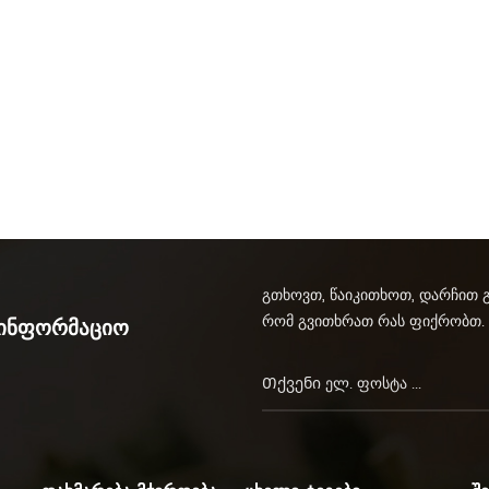
გთხოვთ, წაიკითხოთ, დარჩით 
რომ გვითხრათ რას ფიქრობთ.
აინფორმაციო