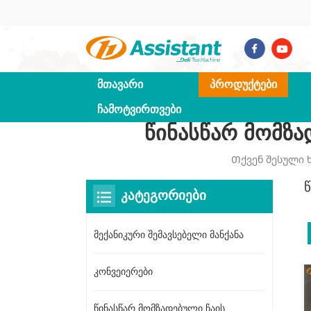
ᲛᲗᲐᲕᲐᲠᲘ
ᲞᲠᲝᲓᲣᲥᲢᲔᲑᲘ
ᲩᲐᲛᲝᲢᲕᲘᲠᲗᲕᲔᲑᲘ
Წინასწარ Მომზა
Თქვენ Შესული 
ᲙᲐᲢᲔᲒᲝᲠᲘᲔᲑᲘ
მექანიკური შემავსებელი მანქანა
კონვეიერები
წინასწარ მომზადებული ჩაის