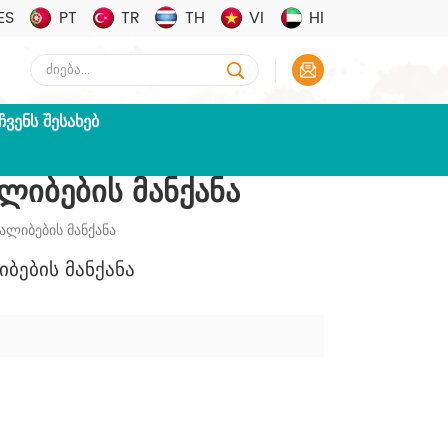
ES
PT
TR
TH
VI
HI
ᲩᲕᲔᲜᲡ ᲨᲔᲡᲐᲮᲔᲑ
ლიბების Მანქანა
ალიბების Მანქანა
ბების Მანქანა