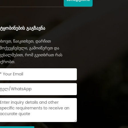
ᲔᲢᲧᲝᲑᲘᲜᲔᲑᲘᲡ ᲒᲐᲒᲖᲐᲕᲜᲐ
ხოვთ, წაიკითხეთ, დარჩით
მოქვეყნებული, გამოიწერეთ და
ვესალმებით, რომ გვითხრათ რას
იქრობთ.