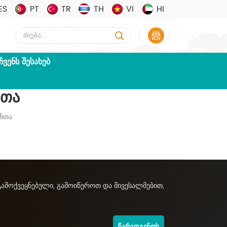
ES
PT
TR
TH
VI
HI
ᲩᲕᲔᲜᲡ ᲨᲔᲡᲐᲮᲔᲑ
ნთა
ანთა
გამოქვეყნებული, გამოიწეროთ და მივესალმებით,
ᲬᲐᲠᲐᲓᲒᲘᲜᲝᲡ