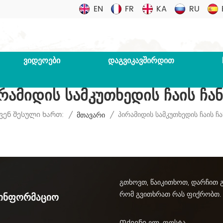
EN
FR
KA
RU
ᲕᲘᲓᲔᲝᲔᲑᲘ
ᲓᲐᲒᲕᲘᲙᲐᲕᲨᲘᲠᲓᲘᲗ
რამიდის Სამკუთხედის Ჩაის Ჩა
Პირამიდის Სამკუთხედის Ჩაის Ჩ
ვენ Შესული Ხართ:
/
Მთავარი
/
გთხოვთ, წაიკითხოთ, დარჩით 
რომ გვითხრათ რას ფიქრობთ.
აინფორმაციო