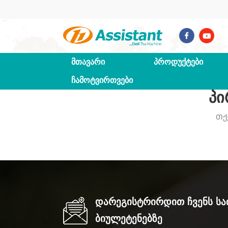
ᲛᲗᲐᲕᲐᲠᲘ
ᲞᲠᲝᲓᲣᲥᲢᲔᲑᲘ
ᲩᲐᲛᲝᲢᲕᲘᲠᲗᲕᲔᲑᲘ
Პი
Თქ
Დარეგისტრირდით Ჩვენს Ს
Ბიულეტენებზე