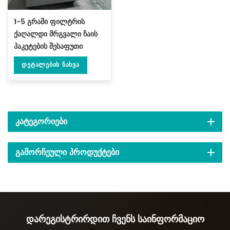
1-5 გრამი ფილტრის
ქაღალდი მრგვალი ჩაის
პაკეტების შესაფუთი
მანქანა DL-LSDP-Y
Დეტალების Ნახვა
ᲙᲐᲢᲔᲒᲝᲠᲘᲔᲑᲘ
ᲒᲐᲛᲝᲠᲩᲔᲣᲚᲘ ᲞᲠᲝᲓᲣᲥᲢᲔᲑᲘ
Დარეგისტრირდით Ჩვენს Საინფორმაციო