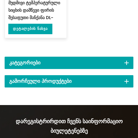
მუდმივი ტემპერატურული
სიცხის დამწევი ფირის
შესაფუთი მანქანა DL-
BSB-4020
Დეტალების Ნახვა
ᲙᲐᲢᲔᲒᲝᲠᲘᲔᲑᲘ
ᲒᲐᲛᲝᲠᲩᲔᲣᲚᲘ ᲞᲠᲝᲓᲣᲥᲢᲔᲑᲘ
Დარეგისტრირდით Ჩვენს Საინფორმაციო
Ბიულეტენებზე