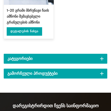
1-20 გრამი მბრუნავი ჩაის
ამწონი შემავსებელი
გრანულების ამწონი
აპარატით DL-FZ-20
Დეტალების Ნახვა
ᲙᲐᲢᲔᲒᲝᲠᲘᲔᲑᲘ
ᲒᲐᲛᲝᲠᲩᲔᲣᲚᲘ ᲞᲠᲝᲓᲣᲥᲢᲔᲑᲘ
Დარეგისტრირდით Ჩვენს Საინფორმაციო