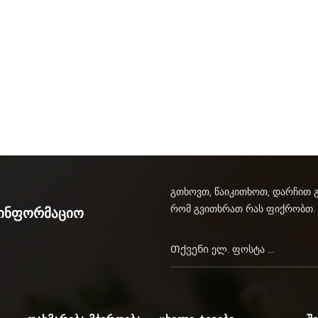
გთხოვთ, წაიკითხოთ, დარჩით 
რომ გვითხრათ რას ფიქრობთ.
აინფორმაციო