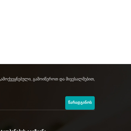
გამოქვეყნებული, გამოიწეროთ და მივესალმებით,
ᲬᲐᲠᲐᲓᲒᲘᲜᲝᲡ