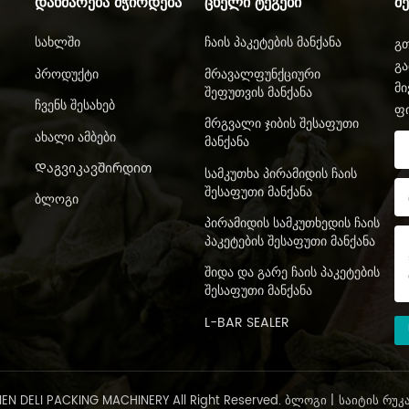
ᲓᲐᲮᲛᲐᲠᲔᲑᲐ ᲛᲭᲘᲠᲓᲔᲑᲐ
ᲪᲮᲔᲚᲘ ᲢᲔᲒᲔᲑᲘ
Შ
Სახლში
Ჩაის Პაკეტების Მანქანა
გთ
გა
Პროდუქტი
Მრავალფუნქციური
მი
Შეფუთვის Მანქანა
Ჩვენს Შესახებ
ფ
Მრგვალი Ჯიბის Შესაფუთი
Ახალი Ამბები
Მანქანა
Დაგვიკავშირდით
Სამკუთხა Პირამიდის Ჩაის
Შესაფუთი Მანქანა
Ბლოგი
Პირამიდის Სამკუთხედის Ჩაის
Პაკეტების Შესაფუთი Მანქანა
Შიდა Და Გარე Ჩაის Პაკეტების
Შესაფუთი Მანქანა
L-BAR SEALER
N DELI PACKING MACHINERY All Right Reserved.
ᲑᲚᲝᲒᲘ
|
ᲡᲐᲘᲢᲘᲡ ᲠᲣᲙ