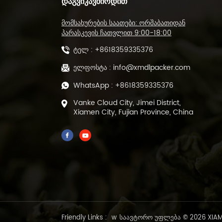
ᲓᲐᲒᲕᲘᲙᲐᲕᲨᲘᲠᲓᲘᲗ
L-ტიპის დალუქვის
მომსახურების საათები: ორშაბათიდან
საჭრელი მანქანა და
თბოშემცირების
პარასკევის ჩათვლით 9:00-18:00
გვირაბის შესაფუთი
ტელ :
+8618359335376
მანქანა DL-450L&DL-
BSB-4020
ავტომატური POF
ელფოსტა :
info@xmdlpacker.com
ფირის სითბოს ჭრის
WhatsApp :
+8618359335376
და დალუქვის მანქანა
DL-450L
Vanke Cloud City, Jimei District,
Xiamen City, Fujian Province, China
500 გრამი წინასწარ
მომზადებული მწვანე
ფხვიერი ფოთლის
ჩაის შემავსებელი
ბეჭდის შესაფუთი
მანქანა DL-DBZ-500
1-25 გრამი
ავტომატური
ვაკუუმური ჩაის
შესაფუთი მანქანა
წინასწარ
Friendly Links :
w
საავტორო უფლება © 2026 XIAME
დამზადებული