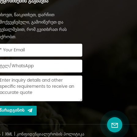
ᲔᲢᲧᲝᲑᲘᲜᲔᲑᲘᲡ ᲒᲐᲒᲖᲐᲕᲜᲐ
ხოვთ, წაიკითხეთ, დარჩით
მოქვეყნებული, გამოიწერეთ და
ვესალმებით, რომ გვითხრათ რას
იქრობთ.
ᲬᲐᲠᲐᲓᲒᲘᲜᲝᲡ
Ა
|
XML
|
ᲙᲝᲜᲤᲘᲓᲔᲜᲪᲘᲐᲚᲣᲠᲝᲑᲘᲡ ᲞᲝᲚᲘᲢᲘᲙᲐ