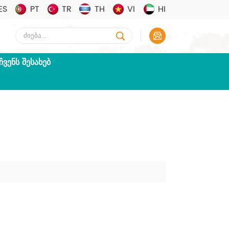
ES
PT
TR
TH
VI
HI
ᲩᲕᲔᲜᲡ ᲨᲔᲡᲐᲮᲔᲑ