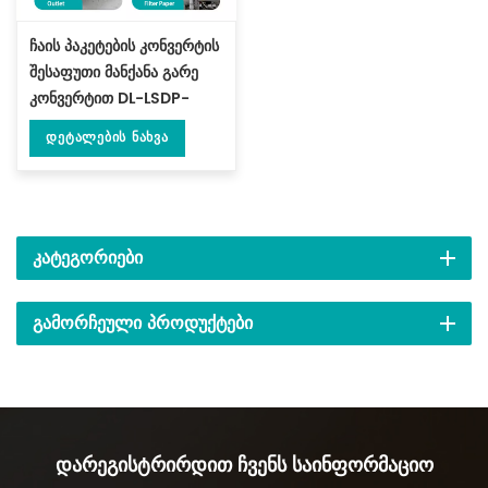
ჩაის პაკეტების კონვერტის
შესაფუთი მანქანა გარე
კონვერტით DL-LSDP-
XBW
Დეტალების Ნახვა
ᲙᲐᲢᲔᲒᲝᲠᲘᲔᲑᲘ
ᲒᲐᲛᲝᲠᲩᲔᲣᲚᲘ ᲞᲠᲝᲓᲣᲥᲢᲔᲑᲘ
Დარეგისტრირდით Ჩვენს Საინფორმაციო