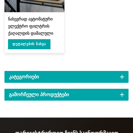
ნახევრად ავტომატური
ელექტრო ფილტრის
ქაღალდის დამალული
ჭიქის მანქანა ჩაისთვის
Დეტალების Ნახვა
DL-DYCB-12
ᲙᲐᲢᲔᲒᲝᲠᲘᲔᲑᲘ
ᲒᲐᲛᲝᲠᲩᲔᲣᲚᲘ ᲞᲠᲝᲓᲣᲥᲢᲔᲑᲘ