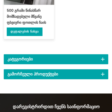
500 გრამი წინასწარ
მომზადებული მწვანე
ფხვიერი ფოთლის ჩაის
შემავსებელი ბეჭდის
Დეტალების Ნახვა
შესაფუთი მანქანა DL-
DBZ-500
ᲙᲐᲢᲔᲒᲝᲠᲘᲔᲑᲘ
ᲒᲐᲛᲝᲠᲩᲔᲣᲚᲘ ᲞᲠᲝᲓᲣᲥᲢᲔᲑᲘ
Დარეგისტრირდით Ჩვენს Საინფორმაციო