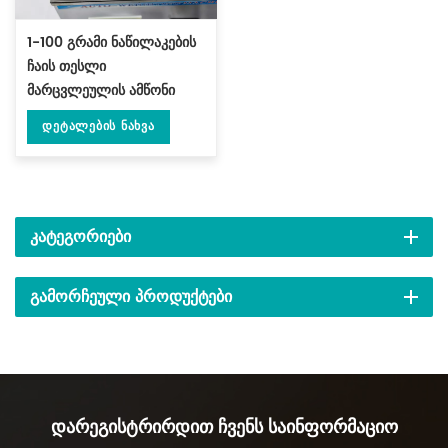
1-100 გრამი ნაწილაკების
ჩაის თესლი
მარცვლეულის ამწონი
შემავსებელი მანქანა DL-
Დეტალების Ნახვა
FZ-100
ᲙᲐᲢᲔᲒᲝᲠᲘᲔᲑᲘ
ᲒᲐᲛᲝᲠᲩᲔᲣᲚᲘ ᲞᲠᲝᲓᲣᲥᲢᲔᲑᲘ
Დარეგისტრირდით Ჩვენს Საინფორმაციო