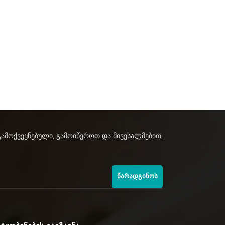
გამოქვეყნებული, გამოიწეროთ და მივესალმებით,
ᲬᲐᲠᲐᲓᲒᲘᲜᲝᲡ