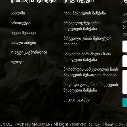
ᲓᲐᲮᲛᲐᲠᲔᲑᲐ ᲛᲭᲘᲠᲓᲔᲑᲐ
ᲪᲮᲔᲚᲘ ᲢᲔᲒᲔᲑᲘ
Შ
Სახლში
Ჩაის Პაკეტების Მანქანა
გთ
გა
Პროდუქტი
Მრავალფუნქციური
მი
Შეფუთვის Მანქანა
Ჩვენს Შესახებ
ფ
Მრგვალი Ჯიბის Შესაფუთი
Ახალი Ამბები
Მანქანა
Დაგვიკავშირდით
Სამკუთხა Პირამიდის Ჩაის
Შესაფუთი Მანქანა
Ბლოგი
Პირამიდის Სამკუთხედის Ჩაის
Პაკეტების Შესაფუთი Მანქანა
Შიდა Და Გარე Ჩაის Პაკეტების
Შესაფუთი Მანქანა
L-BAR SEALER
N DELI PACKING MACHINERY All Right Reserved.
ᲑᲚᲝᲒᲘ
|
ᲡᲐᲘᲢᲘᲡ ᲠᲣᲙ