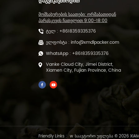
ᲓᲐᲒᲕᲘᲙᲐᲕᲨᲘᲠᲓᲘᲗ
L-ტიპის დალუქვის
მომსახურების საათები: ორშაბათიდან
საჭრელი მანქანა და
თბოშემცირების
პარასკევის ჩათვლით 9:00-18:00
გვირაბის შესაფუთი
ტელ :
+8618359335376
მანქანა DL-450L&DL-
BSB-4020
ავტომატური POF
ელფოსტა :
info@xmdlpacker.com
ფირის სითბოს ჭრის
WhatsApp :
+8618359335376
და დალუქვის მანქანა
DL-450L
Vanke Cloud City, Jimei District,
Xiamen City, Fujian Province, China
500 გრამი წინასწარ
მომზადებული მწვანე
ფხვიერი ფოთლის
ჩაის შემავსებელი
ბეჭდის შესაფუთი
მანქანა DL-DBZ-500
1-25 გრამი
ავტომატური
ვაკუუმური ჩაის
შესაფუთი მანქანა
წინასწარ
Friendly Links :
w
საავტორო უფლება © 2026 XIAME
დამზადებული