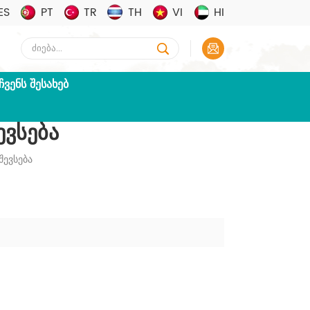
ES
PT
TR
TH
VI
HI
ᲩᲕᲔᲜᲡ ᲨᲔᲡᲐᲮᲔᲑ
ვსება
ევსება