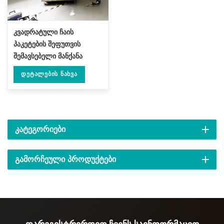
კვადრატული ჩაის
პაკეტების შეფუთვის
შემავსებელი მანქანა
ძაფით და ეტიკეტით DL-
Დეტალების Ნახვა
LSDP-XB
ᲙᲐᲢᲔᲒᲝᲠᲘᲔᲑᲘ
ᲒᲐᲛᲝᲠᲩᲔᲣᲚᲘ ᲞᲠᲝᲓᲣᲥᲢᲔᲑᲘ