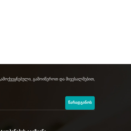
გამოქვეყნებული, გამოიწეროთ და მივესალმებით,
ᲬᲐᲠᲐᲓᲒᲘᲜᲝᲡ