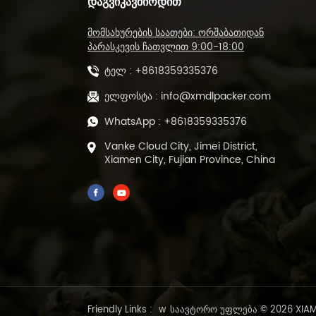
ᲓᲐᲒᲕᲘᲙᲐᲕᲨᲘᲠᲓᲘᲗ
L-ტიპის დალუქვის
მომსახურების საათები: ორშაბათიდან
საჭრელი მანქანა და
თბოშემცირების
პარასკევის ჩათვლით 9:00-18:00
გვირაბის შესაფუთი
ტელ :
+8618359335376
მანქანა DL-450L&DL-
BSB-4020
ავტომატური POF
ელფოსტა :
info@xmdlpacker.com
ფირის სითბოს ჭრის
WhatsApp :
+8618359335376
და დალუქვის მანქანა
DL-450L
Vanke Cloud City, Jimei District,
Xiamen City, Fujian Province, China
500 გრამი წინასწარ
მომზადებული მწვანე
ფხვიერი ფოთლის
ჩაის შემავსებელი
ბეჭდის შესაფუთი
მანქანა DL-DBZ-500
1-25 გრამი
ავტომატური
ვაკუუმური ჩაის
შესაფუთი მანქანა
წინასწარ
Friendly Links :
w
საავტორო უფლება © 2026 XIAME
დამზადებული