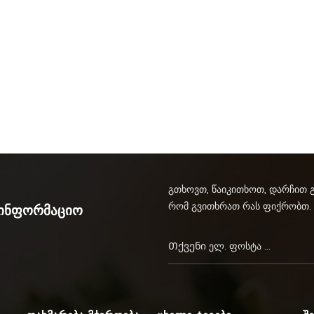
გთხოვთ, წაიკითხოთ, დარჩით 
რომ გვითხრათ რას ფიქრობთ.
აინფორმაციო