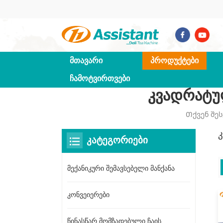
ᲛᲗᲐᲕᲐᲠᲘ
ᲞᲠᲝᲓᲣᲥᲢᲔᲑᲘ
ᲩᲐᲛᲝᲢᲕᲘᲠᲗᲕᲔᲑᲘ
Კვადრატუ
Თქვენ Შე
ᲙᲐᲢᲔᲒᲝᲠᲘᲔᲑᲘ
მექანიკური შემავსებელი მანქანა
კონვეიერები
წინასწარ მომზადებული ჩაის