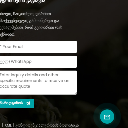
ᲔᲢᲧᲝᲑᲘᲜᲔᲑᲘᲡ ᲒᲐᲒᲖᲐᲕᲜᲐ
ხოვთ, წაიკითხეთ, დარჩით
მოქვეყნებული, გამოიწერეთ და
ვესალმებით, რომ გვითხრათ რას
იქრობთ.
ᲬᲐᲠᲐᲓᲒᲘᲜᲝᲡ
Ა
|
XML
|
ᲙᲝᲜᲤᲘᲓᲔᲜᲪᲘᲐᲚᲣᲠᲝᲑᲘᲡ ᲞᲝᲚᲘᲢᲘᲙᲐ