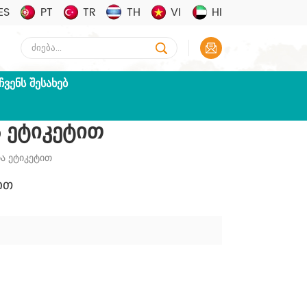
ES
PT
TR
TH
VI
HI
ᲩᲕᲔᲜᲡ ᲨᲔᲡᲐᲮᲔᲑ
 Ეტიკეტით
ა Ეტიკეტით
ით