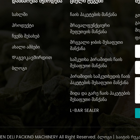
ᲓᲐᲮᲛᲐᲠᲔᲑᲐ ᲛᲭᲘᲠᲓᲔᲑᲐ
ᲪᲮᲔᲚᲘ ᲢᲔᲒᲔᲑᲘ
Შ
Სახლში
Ჩაის Პაკეტების Მანქანა
გთ
გა
Პროდუქტი
Მრავალფუნქციური
მი
Შეფუთვის Მანქანა
Ჩვენს Შესახებ
ფ
Მრგვალი Ჯიბის Შესაფუთი
Ახალი Ამბები
Მანქანა
Დაგვიკავშირდით
Სამკუთხა Პირამიდის Ჩაის
Შესაფუთი Მანქანა
Ბლოგი
Პირამიდის Სამკუთხედის Ჩაის
Პაკეტების Შესაფუთი Მანქანა
Შიდა Და Გარე Ჩაის Პაკეტების
Შესაფუთი Მანქანა
L-BAR SEALER
N DELI PACKING MACHINERY All Right Reserved.
ᲑᲚᲝᲒᲘ
|
ᲡᲐᲘᲢᲘᲡ ᲠᲣᲙ