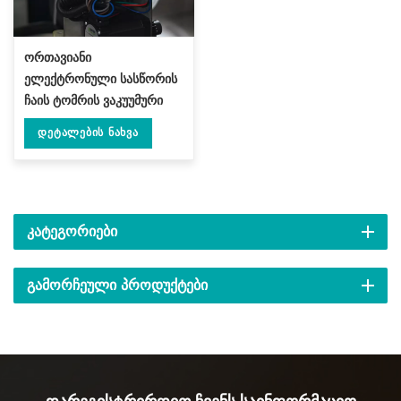
ორთავიანი
ელექტრონული სასწორის
ჩაის ტომრის ვაკუუმური
დალუქვის მანქანა DL-
Დეტალების Ნახვა
DZK-2S-A
ᲙᲐᲢᲔᲒᲝᲠᲘᲔᲑᲘ
ᲒᲐᲛᲝᲠᲩᲔᲣᲚᲘ ᲞᲠᲝᲓᲣᲥᲢᲔᲑᲘ