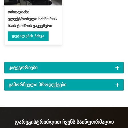
ორთავიანი
ელექტრონული სასწორის
ჩაის ტომრის ვაკუუმური
დალუქვის მანქანა DL-
Დეტალების Ნახვა
DZK-2S-A
ᲙᲐᲢᲔᲒᲝᲠᲘᲔᲑᲘ
ᲒᲐᲛᲝᲠᲩᲔᲣᲚᲘ ᲞᲠᲝᲓᲣᲥᲢᲔᲑᲘ
Დარეგისტრირდით Ჩვენს Საინფორმაციო