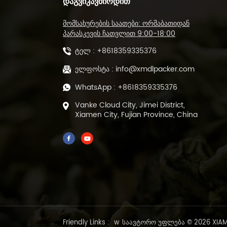
ᲓᲐᲒᲕᲘᲙᲐᲕᲨᲘᲠᲓᲘᲗ
L-ტიპის დალუქვის
მომსახურების საათები: ორშაბათიდან
საჭრელი მანქანა და
თბოშემცირების
პარასკევის ჩათვლით 9:00-18:00
გვირაბის შესაფუთი
ტელ :
+8618359335376
მანქანა DL-450L&DL-
BSB-4020
ავტომატური POF
ელფოსტა :
info@xmdlpacker.com
ფირის სითბოს ჭრის
WhatsApp :
+8618359335376
და დალუქვის მანქანა
DL-450L
Vanke Cloud City, Jimei District,
Xiamen City, Fujian Province, China
500 გრამი წინასწარ
მომზადებული მწვანე
ფხვიერი ფოთლის
ჩაის შემავსებელი
ბეჭდის შესაფუთი
მანქანა DL-DBZ-500
1-25 გრამი
ავტომატური
ვაკუუმური ჩაის
შესაფუთი მანქანა
წინასწარ
Friendly Links :
w
საავტორო უფლება © 2026 XIAME
დამზადებული