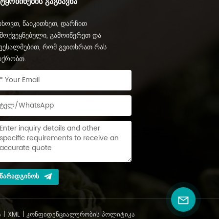
ᲔᲢᲧᲝᲑᲘᲜᲔᲑᲘᲡ ᲒᲐᲒᲖᲐᲕᲜᲐ
ხოვთ, წაიკითხეთ, დარჩით
მოქვეყნებული, გამოიწერეთ და
ვესალმებით, რომ გვითხრათ რას
იქრობთ.
ᲬᲐᲠᲐᲓᲒᲘᲜᲝᲡ
Ა
|
XML
|
ᲙᲝᲜᲤᲘᲓᲔᲜᲪᲘᲐᲚᲣᲠᲝᲑᲘᲡ ᲞᲝᲚᲘᲢᲘᲙᲐ