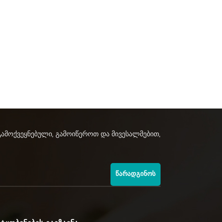
გამოქვეყნებული, გამოიწეროთ და მივესალმებით,
ᲬᲐᲠᲐᲓᲒᲘᲜᲝᲡ