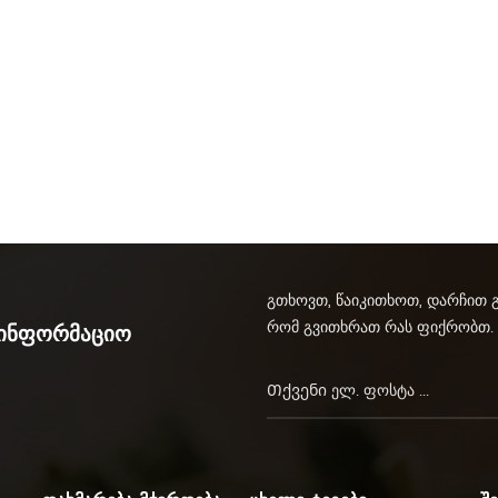
გთხოვთ, წაიკითხოთ, დარჩით 
რომ გვითხრათ რას ფიქრობთ.
აინფორმაციო