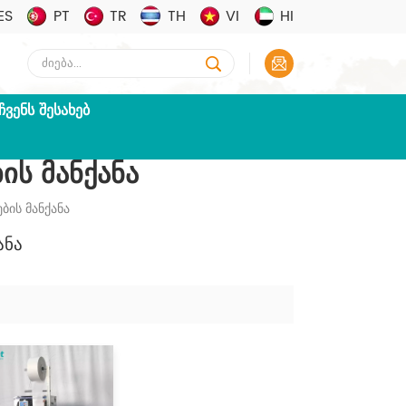
ES
PT
TR
TH
VI
HI
ᲩᲕᲔᲜᲡ ᲨᲔᲡᲐᲮᲔᲑ
ის Მანქანა
ბის Მანქანა
ანა