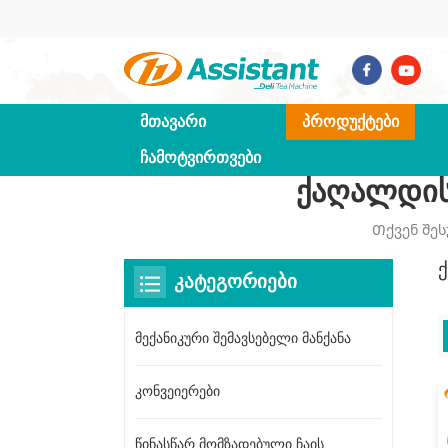
ᲛᲗᲐᲕᲐᲠᲘ
ᲞᲠᲝᲓᲣᲥᲢᲔᲑᲘ
ᲩᲐᲛᲝᲢᲕᲘᲠᲗᲕᲔᲑᲘ
Ქაღალდის 
Თქვენ Შეს
ᲙᲐᲢᲔᲒᲝᲠᲘᲔᲑᲘ
მექანიკური შემავსებელი მანქანა
კონვეიერები
წინასწარ მომზადებული ჩაის