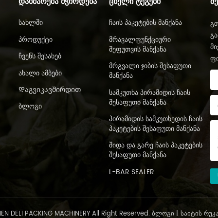
ᲓᲐᲮᲛᲐᲠᲔᲑᲐ ᲛᲭᲘᲠᲓᲔᲑᲐ
ᲪᲮᲔᲚᲘ ᲢᲔᲒᲔᲑᲘ
Შ
Სახლში
Ჩაის Პაკეტების Მანქანა
გთ
გა
Პროდუქტი
Მრავალფუნქციური
მი
Შეფუთვის Მანქანა
Ჩვენს Შესახებ
ფ
Მრგვალი Ჯიბის Შესაფუთი
Ახალი Ამბები
Მანქანა
Დაგვიკავშირდით
Სამკუთხა Პირამიდის Ჩაის
Შესაფუთი Მანქანა
Ბლოგი
Პირამიდის Სამკუთხედის Ჩაის
Პაკეტების Შესაფუთი Მანქანა
Შიდა Და Გარე Ჩაის Პაკეტების
Შესაფუთი Მანქანა
L-BAR SEALER
N DELI PACKING MACHINERY All Right Reserved.
ᲑᲚᲝᲒᲘ
|
ᲡᲐᲘᲢᲘᲡ ᲠᲣᲙ