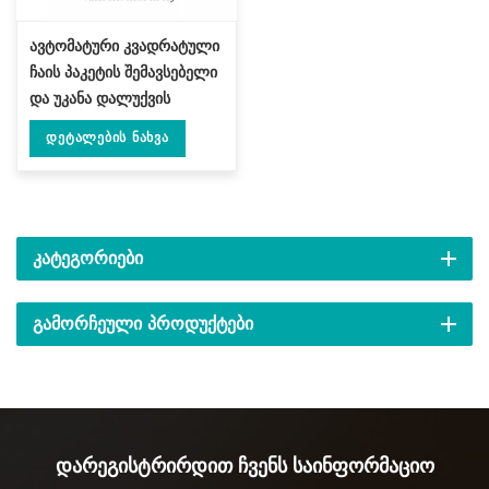
ავტომატური კვადრატული
ჩაის პაკეტის შემავსებელი
და უკანა დალუქვის
მანქანა DL-ZBF-D
Დეტალების Ნახვა
ᲙᲐᲢᲔᲒᲝᲠᲘᲔᲑᲘ
ᲒᲐᲛᲝᲠᲩᲔᲣᲚᲘ ᲞᲠᲝᲓᲣᲥᲢᲔᲑᲘ
Დარეგისტრირდით Ჩვენს Საინფორმაციო