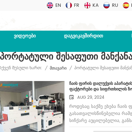
EN
FR
KA
RU
ᲕᲘᲓᲔᲝᲔᲑᲘ
ᲓᲐᲒᲕᲘᲙᲐᲕᲨᲘᲠᲓᲘᲗ
Პორტატული Შესაფუთი Მანქან
Პორტატული Შესაფუთი Მანქა
ქვენ Შესული Ხართ:
/
Მთავარი
/
ჩაის ფირის დალუქვის აპარატი
ფაქტორები და სიფრთხილის ზო
AUG 29, 2024
როდესაც საქმე ეხება ჩაის 
გასათვალისწინებელია რამდ
სიჩქარე აუცილებელია, გან
წარმოების მოცულობა. უფრო