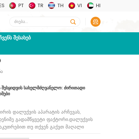
ES
PT
TR
TH
VI
HI
ᲩᲕᲔᲜᲡ ᲨᲔᲡᲐᲮᲔᲑ
ა
ნა
ს შესყიდვის სახელმძღვანელო: ძირითადი
მები
ფირის დალუქვის აპარატის არჩევას,
ენიმე გადამწყვეტი ფაქტორი.დალუქვის
საკუთრებით თუ თქვენ გაქვთ მაღალი
 სწრაფ მანქანას შეუძლია გაზარდოს