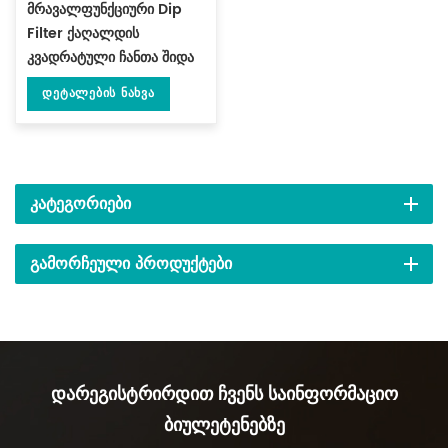
მრავალფუნქციური Dip
Filter ქაღალდის
კვადრატული ჩანთა შიდა
შესაფუთი მანქანა 3
Დეტალების Ნახვა
გვერდითი დალუქვით DL-
XSBF-D
ᲙᲐᲢᲔᲒᲝᲠᲘᲔᲑᲘ
ᲒᲐᲛᲝᲠᲩᲔᲣᲚᲘ ᲞᲠᲝᲓᲣᲥᲢᲔᲑᲘ
Დარეგისტრირდით Ჩვენს Საინფორმაციო
Ბიულეტენებზე