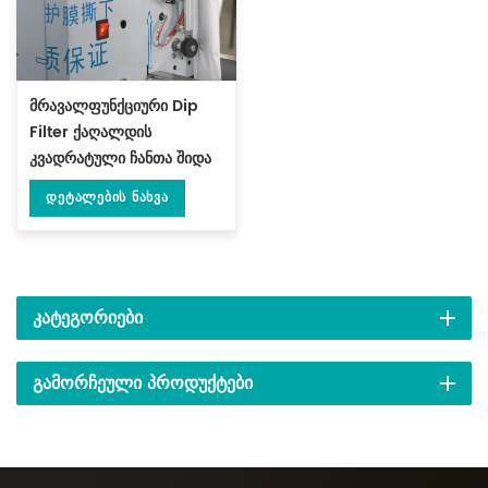
მრავალფუნქციური Dip
Filter ქაღალდის
კვადრატული ჩანთა შიდა
შესაფუთი მანქანა 3
Დეტალების Ნახვა
გვერდითი დალუქვით DL-
XSBF-D
ᲙᲐᲢᲔᲒᲝᲠᲘᲔᲑᲘ
ᲒᲐᲛᲝᲠᲩᲔᲣᲚᲘ ᲞᲠᲝᲓᲣᲥᲢᲔᲑᲘ