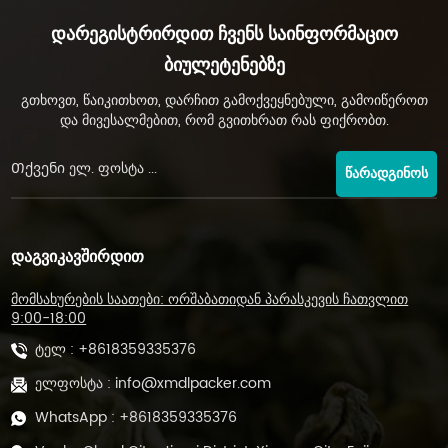
Დარეგისტრირდით Ჩვენს Საინფორმაციო
Ბიულეტენებზე
გთხოვთ, წაიკითხოთ, დარჩით გამოქვეყნებული, გამოიწეროთ
და მივესალმებით, რომ გვითხრათ რას ფიქრობთ.
ᲬᲐᲠᲐᲓᲒᲘᲜᲝᲡ
ᲓᲐᲒᲕᲘᲙᲐᲕᲨᲘᲠᲓᲘᲗ
მომსახურების საათები: ორშაბათიდან პარასკევის ჩათვლით
9:00-18:00
ტელ :
+8618359335376
ელფოსტა :
info@xmdlpacker.com
WhatsApp :
+8618359335376