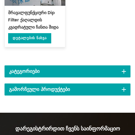
მრავალფუნქციური Dip
Filter ქაღალდის
კვადრატული ჩანთა შიდა
შესაფუთი მანქანა 3
Დეტალების Ნახვა
გვერდითი დალუქვით DL-
XSBF-D
ᲙᲐᲢᲔᲒᲝᲠᲘᲔᲑᲘ
ᲒᲐᲛᲝᲠᲩᲔᲣᲚᲘ ᲞᲠᲝᲓᲣᲥᲢᲔᲑᲘ
Დარეგისტრირდით Ჩვენს Საინფორმაციო